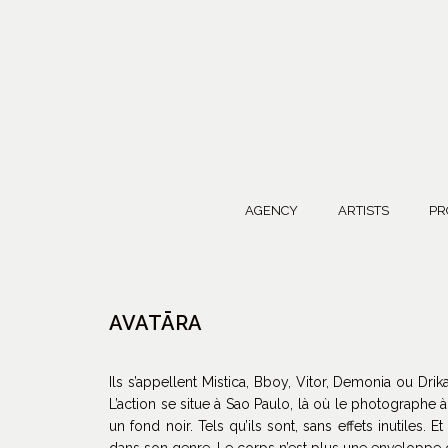
AGENCY
ARTISTS
PR
AVATĀRA
Ils s’appellent Mistica, Bboy, Vitor, Demonia ou Drik
L’action se situe à Sao Paulo, là où le photographe
un fond noir. Tels qu’ils sont, sans effets inutiles
dans son genre. Le corps n’est plus une enveloppe char