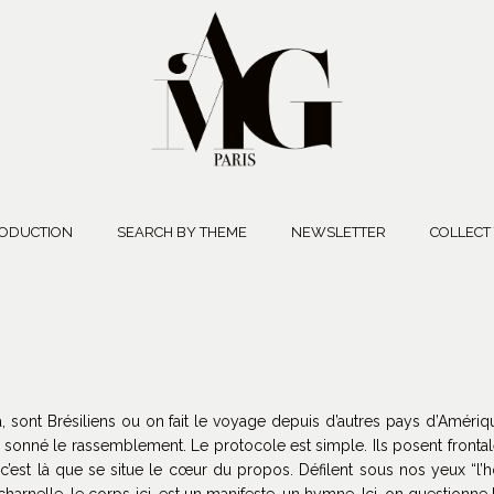
ODUCTION
SEARCH BY THEME
NEWSLETTER
COLLECT
a, sont Brésiliens ou on fait le voyage depuis d’autres pays d’Amérique
 à sonné le rassemblement. Le protocole est simple. Ils posent front
. Et c’est là que se situe le cœur du propos. Défilent sous nos yeux 
nelle, le corps ici, est un manifeste, un hymne. Ici, on questionne la 