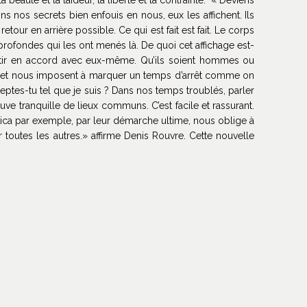
s nos secrets bien enfouis en nous, eux les affichent. Ils
tour en arrière possible. Ce qui est fait est fait. Le corps
 profondes qui les ont menés là. De quoi cet affichage est-
sentir en accord avec eux-même. Qu’ils soient hommes ou
aillé et nous imposent à marquer un temps d’arrêt comme on
eptes-tu tel que je suis ? Dans nos temps troublés, parler
ve tranquille de lieux communs. C’est facile et rassurant.
ica par exemple, par leur démarche ultime, nous oblige à
r toutes les autres.» affirme Denis Rouvre. Cette nouvelle