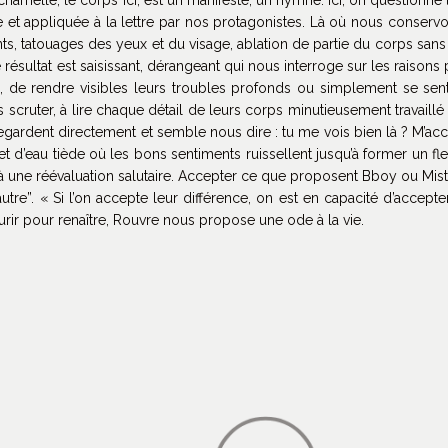
 et appliquée à la lettre par nos protagonistes. Là où nous conservon
nts, tatouages des yeux et du visage, ablation de partie du corps sans re
résultat est saisissant, dérangeant qui nous interroge sur les raisons
âme, de rendre visibles leurs troubles profonds ou simplement se 
les scruter, à lire chaque détail de leurs corps minutieusement trav
regardent directement et semble nous dire : tu me vois bien là ? M’acc
’eau tiède où les bons sentiments ruissellent jusqu’à former un fleu
 une réévaluation salutaire. Accepter ce que proposent Bboy ou Mist
tre”. « Si l’on accepte leur différence, on est en capacité d’accepte
ir pour renaître, Rouvre nous propose une ode à la vie.