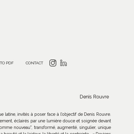
 TO PDF
CONTACT
Denis Rouvre
 latine, invités à poser face à l’objectif de Denis Rouvre.
alement, éclairés par une lumière douce et soignée devant
“l’homme nouveau”, transformé, augmenté, singulier, unique
beauté et la laideur, la liberté et la contrainte. « Deviens