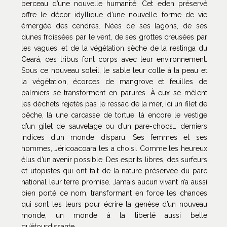
berceau d’une nouvelle humanité. Cet eden préservé
offre le décor idyllique d’une nouvelle forme de vie
émergée des cendres. Nées de ses lagons, de ses
dunes froissées par le vent, de ses grottes creusées par
les vagues, et de la végétation sèche de la restinga du
Ceará, ces tribus font corps avec leur environnement.
Sous ce nouveau soleil, le sable leur colle à la peau et
la végétation, écorces de mangrove et feuilles de
palmiers se transforment en parures. À eux se mêlent
les déchets rejetés pas le ressac de la mer, ici un filet de
pêche, là une carcasse de tortue, là encore le vestige
d’un gilet de sauvetage ou d’un pare-chocs… derniers
indices d’un monde disparu. Ses femmes et ses
hommes, Jéricoacoara les a choisi. Comme les heureux
élus d’un avenir possible. Des esprits libres, des surfeurs
et utopistes qui ont fait de la nature préservée du parc
national leur terre promise. Jamais aucun vivant n’a aussi
bien porté ce nom, transformant en force les chances
qui sont les leurs pour écrire la genèse d’un nouveau
monde, un monde à la liberté aussi belle
qu’étourdissante.