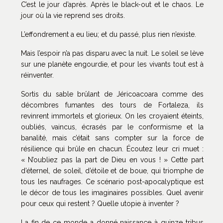
C’est le jour d’après. Après le black-out et le chaos. Le
jour où la vie reprend ses droits.
L’effondrement a eu lieu; et du passé, plus rien n’existe.
Mais l’espoir n’a pas disparu avec la nuit. Le soleil se lève
sur une planète engourdie, et pour les vivants tout est à
réinventer.
Sortis du sable brûlant de Jéricoacoara comme des
décombres fumantes des tours de Fortaleza, ils
revinrent immortels et glorieux. On les croyaient éteints,
oubliés, vaincus, écrasés par le conformisme et la
banalité, mais c’était sans compter sur la force de
résilience qui brûle en chacun. Écoutez leur cri muet :
« N’oubliez pas la part de Dieu en vous ! » Cette part
d’éternel, de soleil, d’étoile et de boue, qui triomphe de
tous les naufrages. Ce scénario post-apocalyptique est
le décor de tous les imaginaires possibles. Quel avenir
pour ceux qui restent ? Quelle utopie à inventer ?
La fin de ce monde a donné naissance à quinze tribus