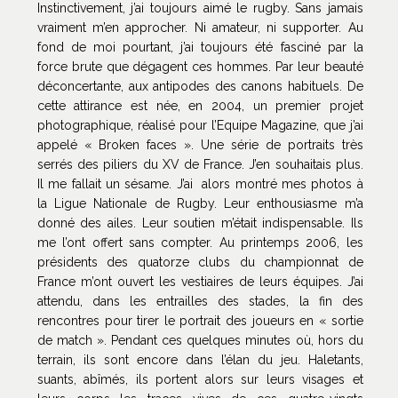
Instinctivement, j’ai toujours aimé le rugby. Sans jamais
vraiment m’en approcher. Ni amateur, ni supporter. Au
fond de moi pourtant, j’ai toujours été fasciné par la
force brute que dégagent ces hommes. Par leur beauté
déconcertante, aux antipodes des canons habituels. De
cette attirance est née, en 2004, un premier projet
photographique, réalisé pour l’Equipe Magazine, que j’ai
appelé « Broken faces ». Une série de portraits très
serrés des piliers du XV de France. J’en souhaitais plus.
Il me fallait un sésame. J’ai alors montré mes photos à
la Ligue Nationale de Rugby. Leur enthousiasme m’a
donné des ailes. Leur soutien m’était indispensable. Ils
me l’ont offert sans compter. Au printemps 2006, les
présidents des quatorze clubs du championnat de
France m’ont ouvert les vestiaires de leurs équipes. J’ai
attendu, dans les entrailles des stades, la fin des
rencontres pour tirer le portrait des joueurs en « sortie
de match ». Pendant ces quelques minutes où, hors du
terrain, ils sont encore dans l’élan du jeu. Haletants,
suants, abîmés, ils portent alors sur leurs visages et