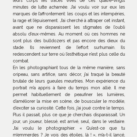
leurs corps les traces vives de ces quatre-vingts
minutes de lutte acharnée. J’ai voulu voir sur eux les
marques de l’affrontement: les coups et les intempéries,
la rage et l’épuisement. J’ai cherché à attraper cet instant,
avant que ne disparaissent les stigmates de l’oubli
absolu d’eux-mêmes. Au moment où ces hommes ne
sont plus des bulldozers et pas encore des dieux du
stade. Ils reviennent de l’effort surhumain. Ils
redescendent sur terre où l’esthétique n’est plus celle du
combat.
En les photographiant tous de la même manière, sans
oripeau, sans artifice, sans décor, j’ai traqué la beauté
brutale de leurs gueules meurtries. Mon expérience du
portrait m’a appris à faire du temps mon allié. Il me
permet habituellement de peaufiner les lumières,
d’améliorer la mise en scène, de bousculer le modèle,
d’exciter sa curiosité. Cette fois, j’ai joué contre le temps.
Plus il passait, plus ce que je cherchais disparaissait. Un
jour, un joueur, blessé, est arrivé, seul, dans le vestiaire.
J’ai voulu le photographier. « Qu’est-ce que tu
m’emmerdes ? Je vois des étoiles, là ! », m’a-t-il lancé,